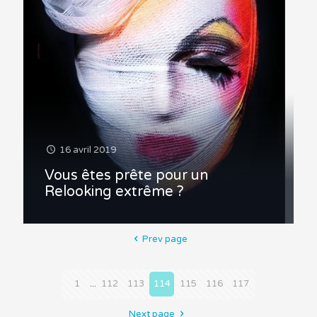
16 avril 2019
Vous êtes prête pour un
Relooking extrême ?
Prev page
1
...
112
113
114
115
116
117
Next page