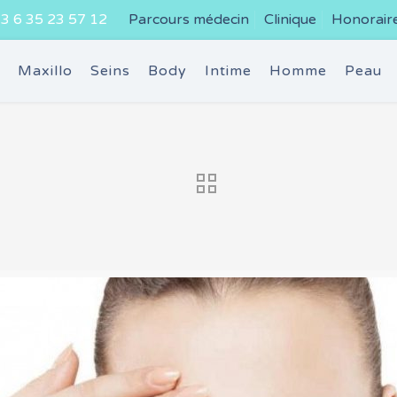
3 6 35 23 57 12
Parcours médecin
Clinique
Honorair
e
Maxillo
Seins
Body
Intime
Homme
Peau