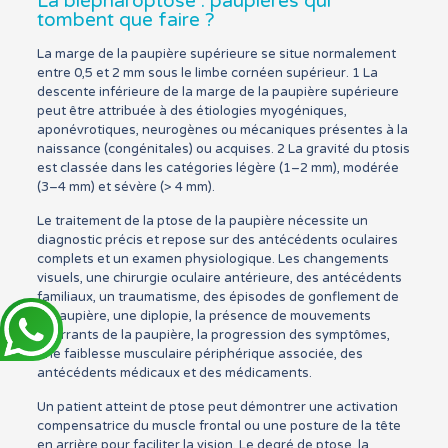
La blépharoptose : paupières qui
tombent que faire ?
La marge de la paupière supérieure se situe normalement
entre 0,5 et 2 mm sous le limbe cornéen supérieur. 1 La
descente inférieure de la marge de la paupière supérieure
peut être attribuée à des étiologies myogéniques,
aponévrotiques, neurogènes ou mécaniques présentes à la
naissance (congénitales) ou acquises. 2 La gravité du ptosis
est classée dans les catégories légère (1–2 mm), modérée
(3–4 mm) et sévère (> 4 mm).
Le traitement de la ptose de la paupière nécessite un
diagnostic précis et repose sur des antécédents oculaires
complets et un examen physiologique. Les changements
visuels, une chirurgie oculaire antérieure, des antécédents
familiaux, un traumatisme, des épisodes de gonflement de
la paupière, une diplopie, la présence de mouvements
aberrants de la paupière, la progression des symptômes,
une faiblesse musculaire périphérique associée, des
antécédents médicaux et des médicaments.
Un patient atteint de ptose peut démontrer une activation
compensatrice du muscle frontal ou une posture de la tête
en arrière pour faciliter la vision. Le degré de ptose, la