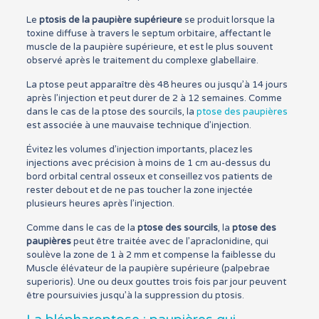
Le
ptosis de la paupière supérieure
se produit lorsque la
toxine diffuse à travers le septum orbitaire, affectant le
muscle de la paupière supérieure, et est le plus souvent
observé après le traitement du complexe glabellaire.
La ptose peut apparaître dès 48 heures ou jusqu’à 14 jours
après l’injection et peut durer de 2 à 12 semaines. Comme
dans le cas de la ptose des sourcils, la
ptose des paupières
est associée à une mauvaise technique d’injection.
Évitez les volumes d’injection importants, placez les
injections avec précision à moins de 1 cm au-dessus du
bord orbital central osseux et conseillez vos patients de
rester debout et de ne pas toucher la zone injectée
plusieurs heures après l’injection.
Comme dans le cas de la
ptose des sourcils
, la
ptose des
paupières
peut être traitée avec de l’apraclonidine, qui
soulève la zone de 1 à 2 mm et compense la faiblesse du
Muscle élévateur de la paupière supérieure (palpebrae
superioris). Une ou deux gouttes trois fois par jour peuvent
être poursuivies jusqu’à la suppression du ptosis.