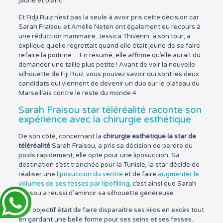
jaune et blanc.
Et Fidji Ruiz n’est pas la seule à avoir pris cette décision car
Sarah Fraisou et Amélie Neten ont également eu recours à
une réduction mammaire. Jessica Thivenin, à son tour, a
expliqué qu’elle regrettait quand elle était jeune de se faire
refaire la poitrine… En résumé, elle affirme qu’elle aurait dû
demander une taille plus petite ! Avant de voir la nouvelle
silhouette de Fiji Ruiz, vous pouvez savoir qui sont les deux
candidats qui viennent de devenir un duo sur le plateau du
Marseillais contre le reste du monde 4.
Sarah Fraisou star téléréalité raconte son
expérience avec la chirurgie esthétique
De son côté, concernant la
chirurgie esthetique la star de
téléréalité
Sarah Fraisou, a pris sa décision de perdre du
poids rapidement, elle opte pour une liposuccion. Sa
destination s’est tranchée pour la Tunisie, la star décide de
réaliser une
liposuccion du ventre
et de faire
augmenter le
volumes de ses fesses par lipofilling
, c’est ainsi que Sarah
Fraisou a réussi d’amincir sa silhouette généreuse.
Son objectif était de faire disparaître ses kilos en excès tout
en gardant une belle forme pour ses seins et ses fesses.