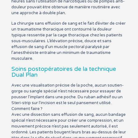
heures sans l’utilisation de narcotiques ou de pompes anti-
douleur pouvait être obtenue de manière routinière avec
une approche à double plan.
La chirurgie sans effusion de sang et le fait d’éviter de créer
un traumatisme thoracique ont contourné la douleur
typique ressentie par la cage thoracique chez les patients
sous-musculaires. L’élévation précise, douce et sans
effusion de sang d’un muscle pectoral paralysé par
l’anesthésiste entraîne un minimum de traumatisme
musculaire.
Soins postopératoires de la technique
Dual Plan
Avec une visualisation précise de la poche, aucun soutien-
gorge ou sangle spécial n’est nécessaire pour essayer de
pousser l’implant dans une poche. Du ruban adhésif ou un
Steri-strip sur l’incision est le seul pansement utilisé.
Comment faire ?
Avec une dissection sans effusion de sang, aucun bandage
spécial n’est nécessaire pour créer une compression, et un
mouvement précoce n’est pas seulement autorisé, il est
ordonné. Les patients bougent leurs bras au-dessus de leur
tête dans la salle de réveil dans un mouvement progressif