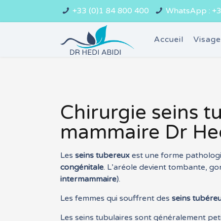
+33 (0)1 84 800 400
WhatsApp : +3
Accueil
Visag
Chirurgie seins t
mammaire Dr Hed
Les
seins tubereux
est une forme pathologiq
congénitale
. L’aréole devient tombante, gonf
intermammaire
).
Les femmes qui souffrent des
seins tubére
Les seins tubulaires sont généralement petits