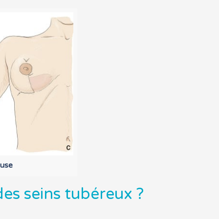
se
des seins tubéreux ?