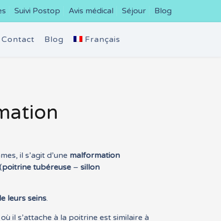
es
Suivi Postop
Avis médical
Séjour
Blog
Contact
Blog
Français
rmation
es, il s’agit d’une
malformation
(
poitrine tubéreuse
–
sillon
de leurs seins
.
 il s’attache à la poitrine est similaire à