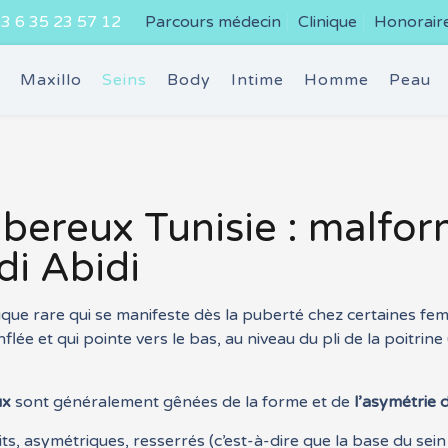
3 6 35 23 57 12
Parcours médecin
Clinique
Honorair
e
Maxillo
Seins
Body
Intime
Homme
Peau
ubereux Tunisie : malfo
i Abidi
ue rare qui se manifeste dès la puberté chez certaines femm
lée et qui pointe vers le bas, au niveau du pli de la poitrine 
ux
sont généralement gênées de la forme et de
l’asymétrie 
, asymétriques, resserrés (c’est-à-dire que la base du sein où