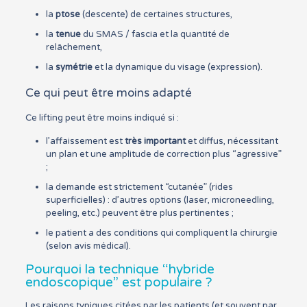
la
ptose
(descente) de certaines structures,
la
tenue
du SMAS / fascia et la quantité de
relâchement,
la
symétrie
et la dynamique du visage (expression).
Ce qui peut être moins adapté
Ce lifting peut être moins indiqué si :
l’affaissement est
très important
et diffus, nécessitant
un plan et une amplitude de correction plus “agressive”
;
la demande est strictement “cutanée” (rides
superficielles) : d’autres options (laser, microneedling,
peeling, etc.) peuvent être plus pertinentes ;
le patient a des conditions qui compliquent la chirurgie
(selon avis médical).
Pourquoi la technique “hybride
endoscopique” est populaire ?
Les raisons typiques citées par les patients (et souvent par