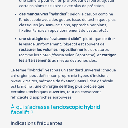
une caméra pour voir en profondeur et libérer/ajuster
certains plans tissulaires avec plus de précision ;
des manœuvres “hybrides”
: selon le cas, on combine
l’endoscopie avec des gestes issus de techniques plus
classiques (ex. mini-incisions, approche par plans,
fixation/ancres, repositionnement de tissus, etc.) ;
une stratégie de “traitement ciblé”
: plutôt que de tirer
le visage uniformément, l’objectif est souvent de
restaurer les volumes
,
repositionner
les structures
(comme les SMAS/fascia selon l’approche), et
corriger
les affaissements
au niveau des zones clés.
Le terme “hybride” n’est pas un standard universel : chaque
chirurgien peut définir son propre mix (types d’incisions,
niveaux traités, méthode de fixation). Mais l’idée générale
est la même :
une chirurgie de lifting plus précise que
certaines techniques ouvertes
, tout en conservant
l’efficacité d’approches éprouvées.
À qui s’adresse l’e
ndoscopic hybrid
facelift
?
Indications fréquentes