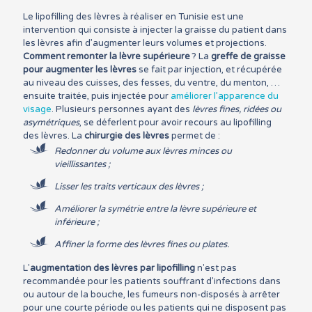
Le lipofilling des lèvres à réaliser en Tunisie est une
intervention qui consiste à injecter la graisse du patient dans
les lèvres afin d’augmenter leurs volumes et projections.
Comment remonter la lèvre supérieure
? La
greffe de graisse
pour augmenter les lèvres
se fait par injection, et récupérée
au niveau des cuisses, des fesses, du ventre, du menton, …
ensuite traitée, puis injectée pour
améliorer l’apparence du
visage
. Plusieurs personnes ayant des
lèvres fines, ridées ou
asymétriques
, se déferlent pour avoir recours au lipofilling
des lèvres. La
chirurgie des lèvres
permet de :
Redonner du volume aux lèvres minces ou
vieillissantes ;
Lisser les traits verticaux des lèvres ;
Améliorer la symétrie entre la lèvre supérieure et
inférieure ;
Affiner la forme des lèvres fines ou plates.
L'
augmentation des lèvres par lipofilling
n'est pas
recommandée pour les patients souffrant d'infections dans
ou autour de la bouche, les fumeurs non-disposés à arrêter
pour une courte période ou les patients qui ne disposent pas