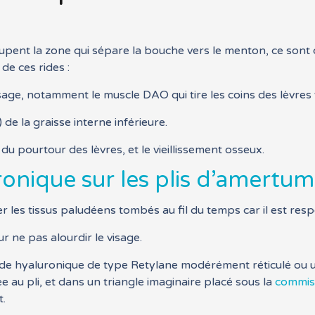
pent la zone qui sépare la bouche vers le menton, ce sont de
de ces rides :
age, notamment le muscle DAO qui tire les coins des lèvres 
de la graisse interne inférieure.
du pourtour des lèvres, et le vieillissement osseux.
uronique sur les plis d’amertu
er les tissus paludéens tombés au fil du temps car il est resp
r ne pas alourdir le visage.
un acide hyaluronique de type Retylane modérément réticulé o
ée au pli, et dans un triangle imaginaire placé sous la
commiss
t.