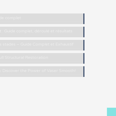
uide complet
 : Guide complet, déroulé et résultats
es stades – Guide Complet et Exhaustif
ull Structural Restoration
h: Discover the Power of Vaser Smooth!