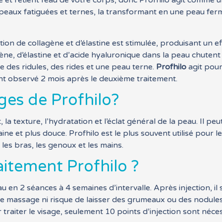
pire et retient l’eau de votre corps, donc Profhilo agit com
 peaux fatiguées et ternes, la transformant en une peau ferm
ion de collagène et d’élastine est stimulée, produisant un e
agène, d’élastine et d’acide hyaluronique dans la peau chuten
ue des ridules, des rides et une peau terne.
Profhilo
agit pour
nt observé 2 mois après le deuxième traitement.
ges de Profhilo?
 la texture, l’hydratation et l’éclat général de la peau. Il peu
ine et plus douce. Profhilo est le plus souvent utilisé pour 
, les bras, les genoux et les mains.
aitement Profhilo ?
eau en 2 séances à 4 semaines d’intervalle. Après injection, 
 de massage ni risque de laisser des grumeaux ou des nodule
 traiter le visage, seulement 10 points d’injection sont néces