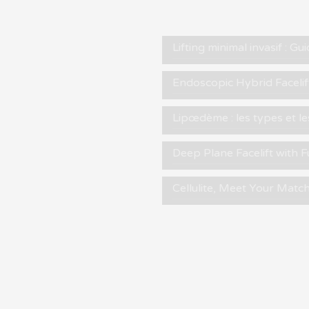
Lifting minimal invasif : G
Endoscopic Hybrid Facelift
Lipœdème : les types et l
Deep Plane Facelift with F
Cellulite, Meet Your Matc