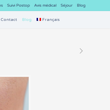
es
Suivi Postop
Avis médical
Séjour
Blog
Contact
Blog
Français