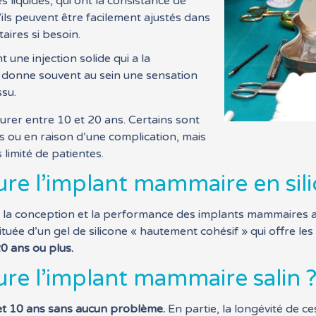
s liquides, qui ont la consistance de
’ils peuvent être facilement ajustés dans
aires si besoin.
t une injection solide qui a la
t donne souvent au sein une sensation
ssu.
durer entre 10 et 20 ans. Certains sont
es ou en raison d’une complication, mais
limité de patientes.
e l’implant mammaire en sili
 la conception et la performance des implants mammaires au 
tuée d’un gel de silicone « hautement cohésif » qui offre l
20 ans ou plus.
e l’implant mammaire salin 
 et 10 ans sans aucun problème.
En partie, la longévité de 