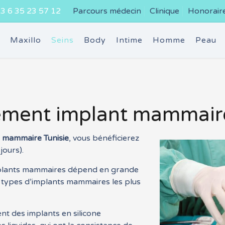
3 6 35 23 57 12
Parcours médecin
Clinique
Honorair
e
Maxillo
Seins
Body
Intime
Homme
Peau
ement implant mammaire
 mammaire Tunisie
, vous bénéficierez
jours).
implants mammaires dépend en grande
x types d’implants mammaires les plus
nt des implants en silicone