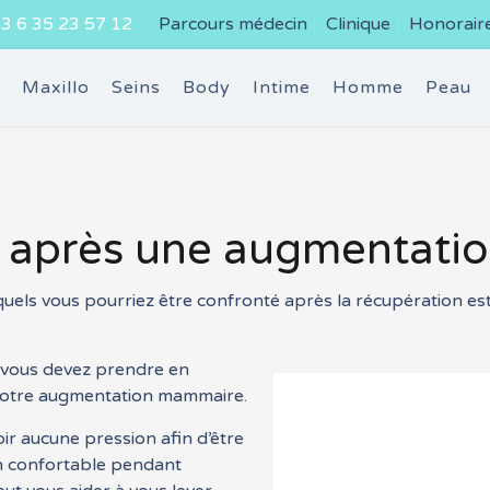
3 6 35 23 57 12
Parcours médecin
Clinique
Honorair
e
Maxillo
Seins
Body
Intime
Homme
Peau
après une augmentati
uels vous pourriez être confronté après la récupération es
e vous devez prendre en
votre augmentation mammaire.
r aucune pression afin d’être
on confortable pendant