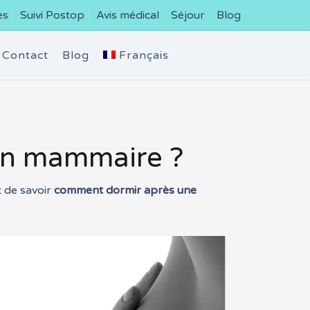
es
Suivi Postop
Avis médical
Séjour
Blog
Contact
Blog
Français
on mammaire ?
t de savoir
comment dormir après une