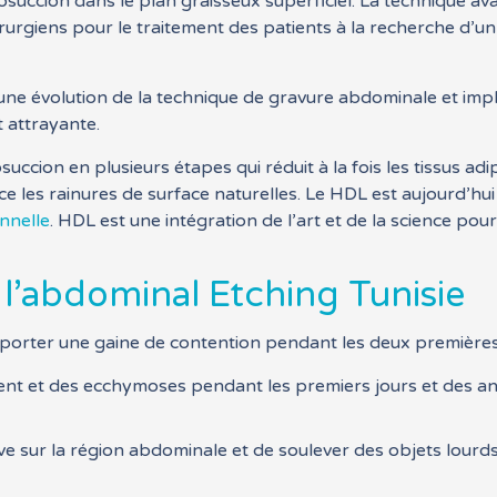
posuccion dans le plan graisseux superficiel. La technique 
irurgiens pour le traitement des patients à la recherche d’u
t une évolution de la technique de gravure abdominale et im
t attrayante.
succion en plusieurs étapes qui réduit à la fois les tissus a
ce les rainures de surface naturelles. Le HDL est aujourd’hui
onnelle
. HDL est une intégration de l’art et de la science pou
 l’abdominal Etching Tunisie
z porter une gaine de contention pendant les deux première
ment et des ecchymoses pendant les premiers jours et des an
ive sur la région abdominale et de soulever des objets lou