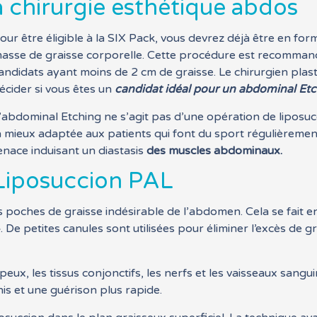
a chirurgie esthétique abdos
our être éligible à la SIX Pack, vous devrez déjà être en fo
asse de graisse corporelle. Cette procédure est recommandé
andidats ayant moins de 2 cm de graisse. Le chirurgien plast
écider si vous êtes un
candidat idéal pour un abdominal Et
’abdominal Etching ne s’agit pas d’une opération de liposuc
a mieux adaptée aux patients qui font du sport régulièremen
enace induisant un diastasis
des muscles abdominaux.
Liposuccion PAL
 poches de graisse indésirable de l’abdomen. Cela se fait en 
. De petites canules sont utilisées pour éliminer l’excès de g
eux, les tissus conjonctifs, les nerfs et les vaisseaux sang
is et une guérison plus rapide.