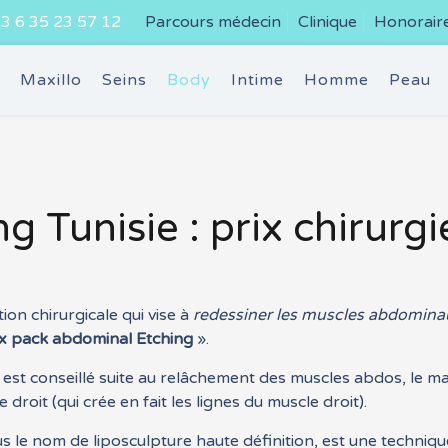
3 6 35 23 57 12
Parcours médecin
Clinique
Honorair
e
Maxillo
Seins
Body
Intime
Homme
Peau
 Tunisie : prix chirurgi
tion chirurgicale qui vise à
redessiner les muscles abdomina
ix pack abdominal Etching
».
 est conseillé suite au relâchement des muscles abdos, le ma
roit (qui crée en fait les lignes du muscle droit).
le nom de liposculpture haute définition, est une techniqu