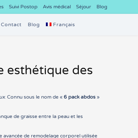
es
Suivi Postop
Avis médical
Séjour
Blog
Contact
Blog
Français
e esthétique des
ux
. Connu sous le nom de «
6 pack abdos
»
nque de graisse entre la peau et les
e avancée de remodelage corporel utilisée