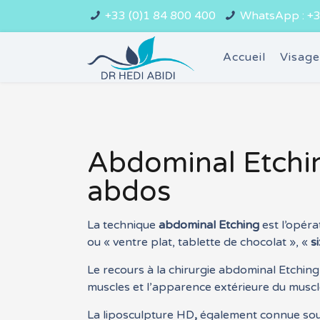
+33 (0)1 84 800 400
WhatsApp : +3
Accueil
Visag
Abdominal Etching
abdos
La technique
abdominal Etching
est l’opéra
ou « ventre plat, tablette de chocolat », «
s
Le recours à la chirurgie abdominal Etching
muscles et l’apparence extérieure du muscle d
La liposculpture HD
,
également connue sous 