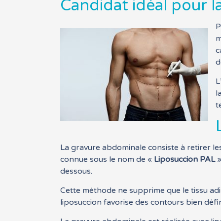
Candidat idéal pour l
P
m
c
d
L
l
t
La gravure abdominale consiste à retirer les
connue sous le nom de «
Liposuccion PAL
»
dessous.
Cette méthode ne supprime que le tissu adip
liposuccion favorise des contours bien défin