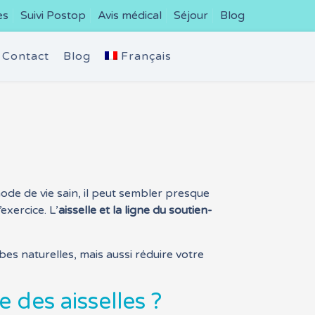
es
Suivi Postop
Avis médical
Séjour
Blog
Contact
Blog
Français
mode de vie sain, il peut sembler presque
exercice. L’
aisselle et la ligne du soutien-
es naturelles, mais aussi réduire votre
 des aisselles ?