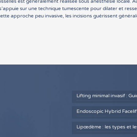
 aisselles est généralement réalisée sous anesthésie locale. A
 s’appuie sur une technique tumescente pour dilater et resser
e cette approche peu invasive, les incisions guérissent génér
Lifting minimal invasif : G
Endoscopic Hybrid Facelift
Lipœdème : les types et l