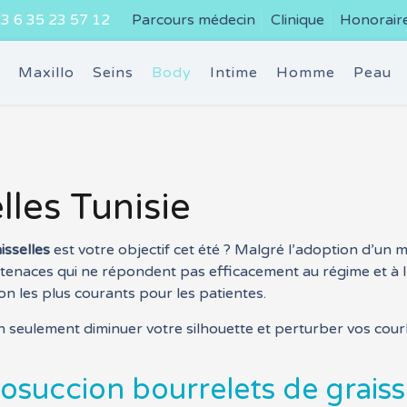
3 6 35 23 57 12
Parcours médecin
Clinique
Honorair
e
Maxillo
Seins
Body
Intime
Homme
Peau
lles Tunisie
isselles
est votre objectif cet été ? Malgré l’adoption d’un 
 tenaces qui ne répondent pas efficacement au régime et à l’
n les plus courants pour les patientes.
 seulement diminuer votre silhouette et perturber vos courb
posuccion bourrelets de graisse