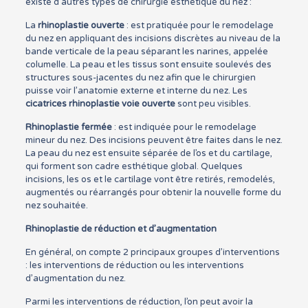
existe d’autres types de chirurgie esthétique du nez :
La
rhinoplastie ouverte
: est pratiquée pour le remodelage
du nez en appliquant des incisions discrètes au niveau de la
bande verticale de la peau séparant les narines, appelée
columelle. La peau et les tissus sont ensuite soulevés des
structures sous-jacentes du nez afin que le chirurgien
puisse voir l’anatomie externe et interne du nez. Les
cicatrices rhinoplastie voie ouverte
sont peu visibles.
Rhinoplastie fermée
: est indiquée pour le remodelage
mineur du nez. Des incisions peuvent être faites dans le nez.
La peau du nez est ensuite séparée de l’os et du cartilage,
qui forment son cadre esthétique global. Quelques
incisions, les os et le cartilage vont être retirés, remodelés,
augmentés ou réarrangés pour obtenir la nouvelle forme du
nez souhaitée.
Rhinoplastie de réduction et d’augmentation
En général, on compte 2 principaux groupes d’interventions
: les interventions de réduction ou les interventions
d’augmentation du nez.
Parmi les interventions de réduction, l’on peut avoir la