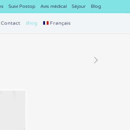
es
Suivi Postop
Avis médical
Séjour
Blog
Contact
Blog
Français