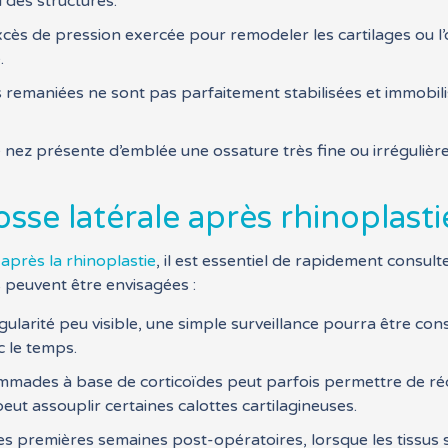
 des structures.
xcès de pression exercée pour remodeler les cartilages ou l
.
res remaniées ne sont pas parfaitement stabilisées et immobil
e nez présente d’emblée une ossature très fine ou irrégulièr
sse latérale après rhinoplasti
après la rhinoplastie
, il est essentiel de rapidement consult
s peuvent être envisagées :
égularité peu visible, une simple surveillance pourra être co
c le temps.
ommades à base de corticoïdes peut parfois permettre de 
peut assouplir certaines calottes cartilagineuses.
es premières semaines post-opératoires, lorsque les tissus 