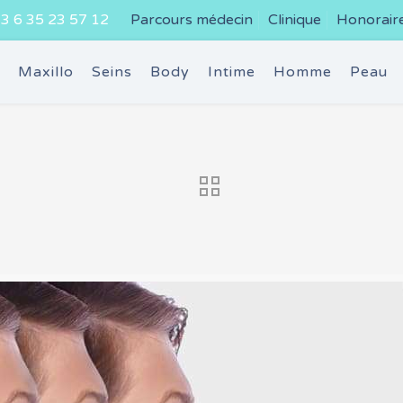
3 6 35 23 57 12
Parcours médecin
Clinique
Honorair
e
Maxillo
Seins
Body
Intime
Homme
Peau