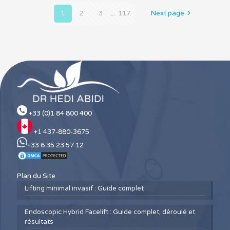
1
2
3
...
117
Next page
+33 (0)1 84 800 400
+1 437-880-3675
+33 6 35 23 57 12
Plan du Site
Lifting minimal invasif : Guide complet
Endoscopic Hybrid Facelift : Guide complet, déroulé et
résultats