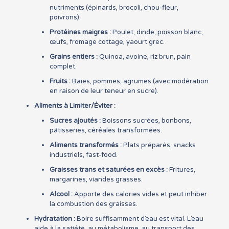
nutriments (épinards, brocoli, chou-fleur,
poivrons).
Protéines maigres :
Poulet, dinde, poisson blanc,
œufs, fromage cottage, yaourt grec.
Grains entiers :
Quinoa, avoine, riz brun, pain
complet.
Fruits :
Baies, pommes, agrumes (avec modération
en raison de leur teneur en sucre).
Aliments à Limiter/Éviter :
Sucres ajoutés :
Boissons sucrées, bonbons,
pâtisseries, céréales transformées.
Aliments transformés :
Plats préparés, snacks
industriels, fast-food.
Graisses trans et saturées en excès :
Fritures,
margarines, viandes grasses.
Alcool :
Apporte des calories vides et peut inhiber
la combustion des graisses.
Hydratation :
Boire suffisamment d’eau est vital. L’eau
aide à la satiété, au métabolisme, au transport des