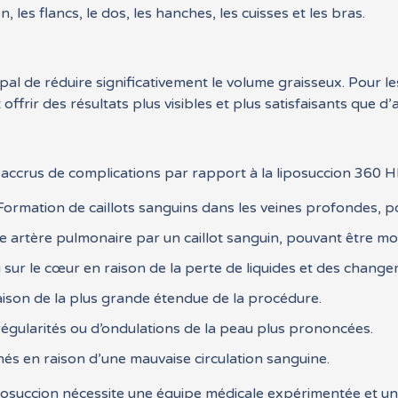
les flancs, le dos, les hanches, les cuisses et les bras.
pal de réduire significativement le volume graisseux. Pour l
 offrir des résultats plus visibles et plus satisfaisants que 
ccrus de complications par rapport à la liposuccion 360 HD
ormation de caillots sanguins dans les veines profondes, 
 artère pulmonaire par un caillot sanguin, pouvant être mor
 sur le cœur en raison de la perte de liquides et des change
aison de la plus grande étendue de la procédure.
rrégularités ou d’ondulations de la peau plus prononcées.
és en raison d’une mauvaise circulation sanguine.
iposuccion nécessite une équipe médicale expérimentée et u