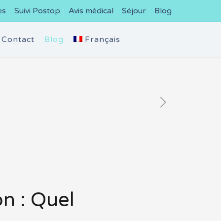
es
Suivi Postop
Avis médical
Séjour
Blog
Contact
Blog
Français
n : Quel