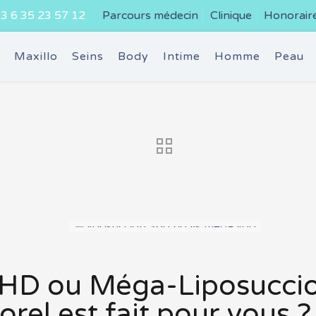
3 6 35 23 57 12
Parcours médecin
Clinique
Honorair
e
Maxillo
Seins
Body
Intime
Homme
Peau
 HD ou Méga-Liposuccio
rel est fait pour vous ?