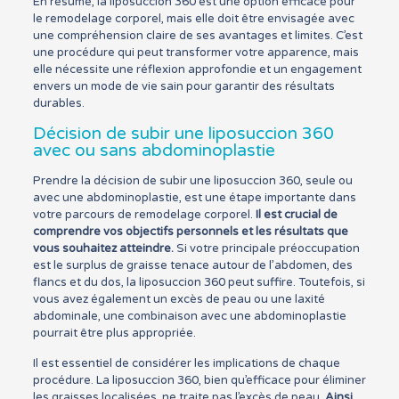
En résumé, la liposuccion 360 est une option efficace pour
le remodelage corporel, mais elle doit être envisagée avec
une compréhension claire de ses avantages et limites. C’est
une procédure qui peut transformer votre apparence, mais
elle nécessite une réflexion approfondie et un engagement
envers un mode de vie sain pour garantir des résultats
durables.
Décision de subir une liposuccion 360
avec ou sans abdominoplastie
Prendre la décision de subir une liposuccion 360, seule ou
avec une abdominoplastie, est une étape importante dans
votre parcours de remodelage corporel.
Il est crucial de
comprendre vos objectifs personnels et les résultats que
vous souhaitez atteindre.
Si votre principale préoccupation
est le surplus de graisse tenace autour de l’abdomen, des
flancs et du dos, la liposuccion 360 peut suffire. Toutefois, si
vous avez également un excès de peau ou une laxité
abdominale, une combinaison avec une abdominoplastie
pourrait être plus appropriée.
Il est essentiel de considérer les implications de chaque
procédure. La liposuccion 360, bien qu’efficace pour éliminer
les graisses localisées, ne traite pas l’excès de peau.
Ainsi,