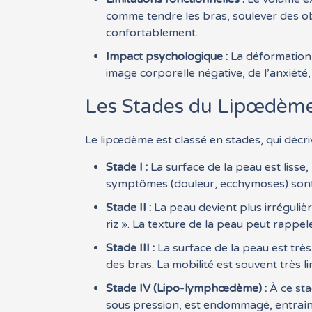
comme tendre les bras, soulever des ob
confortablement.
Impact psychologique :
La déformation 
image corporelle négative, de l’anxiété,
Les Stades du Lipœdème
Le lipœdème est classé en stades, qui décri
Stade I :
La surface de la peau est lisse
symptômes (douleur, ecchymoses) sont
Stade II :
La peau devient plus irrégulièr
riz ». La texture de la peau peut rappeler
Stade III :
La surface de la peau est très
des bras. La mobilité est souvent très li
Stade IV (Lipo-lymphœdème) :
À ce sta
sous pression, est endommagé, entraînan