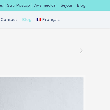
es
Suivi Postop
Avis médical
Séjour
Blog
Contact
Blog
Français