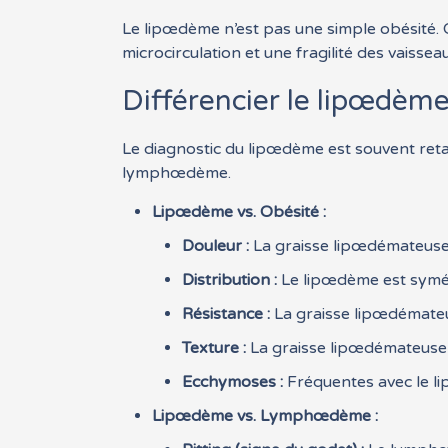
Le lipœdème n’est pas une simple obésité. 
microcirculation et une fragilité des vaisse
Différencier le lipœdèm
Le diagnostic du lipœdème est souvent ret
lymphœdème.
Lipœdème vs. Obésité :
Douleur :
La graisse lipœdémateuse e
Distribution :
Le lipœdème est symétr
Résistance :
La graisse lipœdémateus
Texture :
La graisse lipœdémateuse 
Ecchymoses :
Fréquentes avec le l
Lipœdème vs. Lymphœdème :