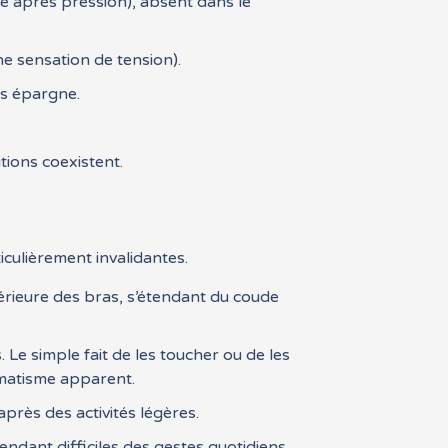
e après pression), absent dans le
 sensation de tension).
es épargne.
ions coexistent.
iculièrement invalidantes.
érieure des bras, s’étendant du coude
e simple fait de les toucher ou de les
umatisme apparent.
près des activités légères.
ndant difficiles des gestes quotidiens