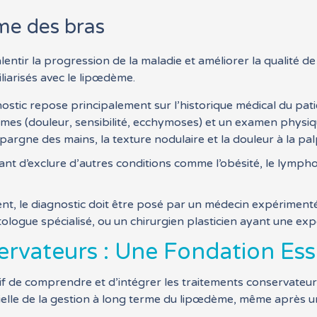
me des bras
lentir la progression de la maladie et améliorer la qualité
liarisés avec le lipœdème.
ostic repose principalement sur l’historique médical du pat
mes (douleur, sensibilité, ecchymoses) et un examen physi
épargne des mains, la texture nodulaire et la douleur à la pal
tant d’exclure d’autres conditions comme l’obésité, le lymp
t, le diagnostic doit être posé par un médecin expérimenté
logue spécialisé, ou un chirurgien plasticien ayant une expe
rvateurs : Une Fondation Esse
atif de comprendre et d’intégrer les traitements conservateurs
lle de la gestion à long terme du lipœdème, même après une