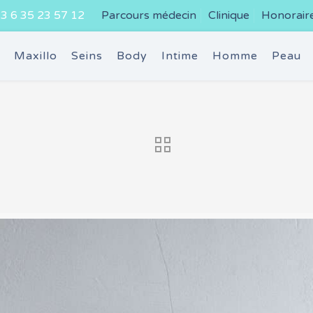
3 6 35 23 57 12
Parcours médecin
Clinique
Honorair
e
Maxillo
Seins
Body
Intime
Homme
Peau