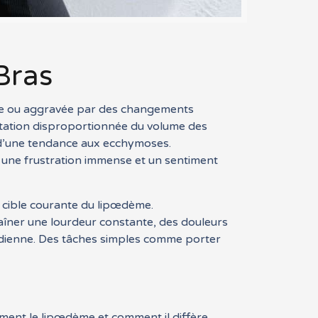
Bras
hée ou aggravée par des changements
tation disproportionnée du volume des
 d’une tendance aux ecchymoses.
nt une frustration immense et un sentiment
e cible courante du lipœdème.
aîner une lourdeur constante, des douleurs
tidienne. Des tâches simples comme porter
ement le lipœdème et comment il diffère