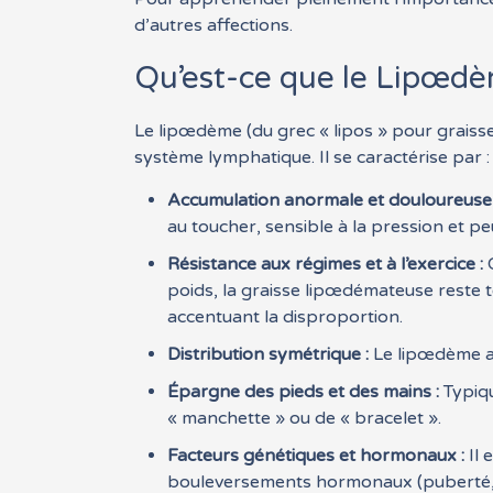
d’autres affections.
Qu’est-ce que le Lipœdèm
Le lipœdème (du grec « lipos » pour graiss
système lymphatique. Il se caractérise par :
Accumulation anormale et douloureuse 
au toucher, sensible à la pression et
Résistance aux régimes et à l’exercice :
C
poids, la graisse lipœdémateuse reste 
accentuant la disproportion.
Distribution symétrique :
Le lipœdème a
Épargne des pieds et des mains :
Typiqu
« manchette » ou de « bracelet ».
Facteurs génétiques et hormonaux :
Il 
bouleversements hormonaux (puberté, 