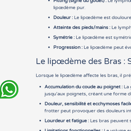
Pitting (signe du godet) :
Le lymphœd
lipœdème pur.
Douleur :
Le lipœdème est douloure
Atteinte des pieds/mains :
Le lymph
Symétrie :
Le lipœdème est symétriq
Progression :
Le lipœdème peut évol
Le lipœdème des Bras : 
Lorsque le lipœdème affecte les bras, il pré
Accumulation du coude au poignet :
La 
jusqu’aux poignets, créant une forme d
Douleur, sensibilité et ecchymoses facile
frotter peut provoquer des douleurs i
Lourdeur et fatigue :
Les bras peuvent s
Limitations fonctionnelles :
Le volume ex