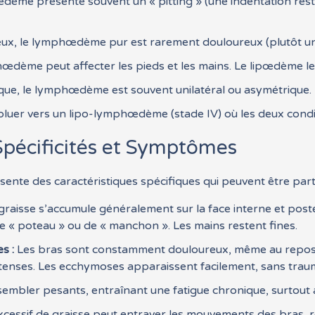
ème présente souvent un « pitting » (une indentation rest
ux, le lymphœdème pur est rarement douloureux (plutôt une
œdème peut affecter les pieds et les mains. Le lipœdème l
ue, le lymphœdème est souvent unilatéral ou asymétrique.
uer vers un lipo-lymphœdème (stade IV) où les deux condit
Spécificités et Symptômes
sente des caractéristiques spécifiques qui peuvent être part
graisse s’accumule généralement sur la face interne et post
e « poteau » ou de « manchon ». Les mains restent fines.
s :
Les bras sont constamment douloureux, même au repos. L
ntenses. Les ecchymoses apparaissent facilement, sans tra
embler pesants, entraînant une fatigue chronique, surtout a
cessif de graisse peut entraver les mouvements des bras, re