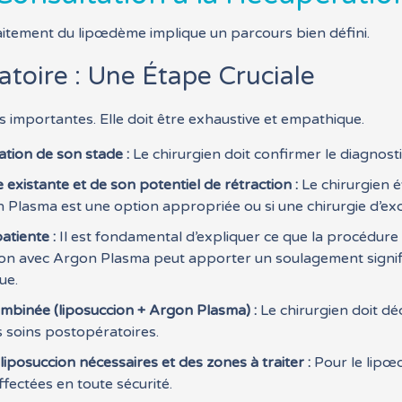
raitement du lipœdème implique un parcours bien défini.
toire : Une Étape Cruciale
us importantes. Elle doit être exhaustive et empathique.
ation de son stade :
Le chirurgien doit confirmer le diagnosti
existante et de son potentiel de rétraction :
Le chirurgien év
gon Plasma est une option appropriée ou si une chirurgie d’exc
atiente :
Il est fondamental d’expliquer ce que la procédure
cion avec Argon Plasma peut apporter un soulagement significa
ue.
ombinée (liposuccion + Argon Plasma) :
Le chirurgien doit déc
es soins postopératoires.
iposuccion nécessaires et des zones à traiter :
Pour le lipœ
ffectées en toute sécurité.