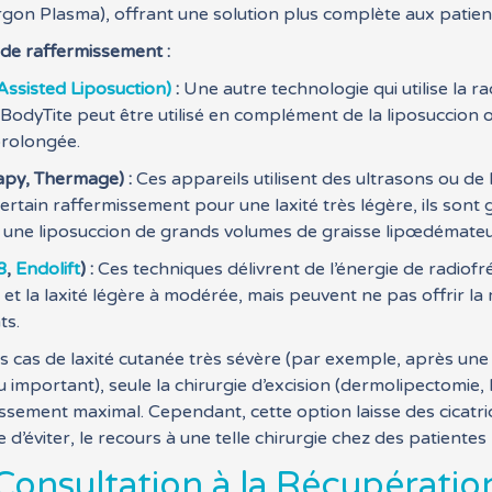
rgon Plasma), offrant une solution plus complète aux patien
de raffermissement :
ssisted Liposuction)
:
Une autre technologie qui utilise la r
odyTite peut être utilisé en complément de la liposuccion o
prolongée.
apy, Thermage) :
Ces appareils utilisent des ultrasons ou de
 certain raffermissement pour une laxité très légère, ils son
rès une liposuccion de grands volumes de graisse lipœdémate
8
,
Endolift
) :
Ces techniques délivrent de l’énergie de radiofréq
 et la laxité légère à modérée, mais peuvent ne pas offrir l
ts.
s cas de laxité cutanée très sévère (par exemple, après un
mportant), seule la chirurgie d’excision (dermolipectomie, li
missement maximal. Cependant, cette option laisse des cicat
 d’éviter, le recours à une telle chirurgie chez des patiente
Consultation à la Récupératio