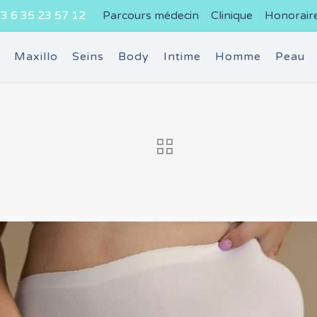
3 6 35 23 57 12
Parcours médecin
Clinique
Honorair
e
Maxillo
Seins
Body
Intime
Homme
Peau