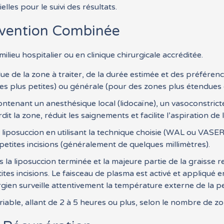
elles pour le suivi des résultats.
rvention Combinée
lieu hospitalier ou en clinique chirurgicale accréditée.
e de la zone à traiter, de la durée estimée et des préférence
es plus petites) ou générale (pour des zones plus étendues 
ntenant un anesthésique local (lidocaïne), un vasoconstrict
dit la zone, réduit les saignements et facilite l’aspiration de 
 liposuccion en utilisant la technique choisie (WAL ou VASER
petites incisions (généralement de quelques millimètres).
 la liposuccion terminée et la majeure partie de la graisse re
tes incisions. Le faisceau de plasma est activé et appliqué 
urgien surveille attentivement la température externe de la p
iable, allant de 2 à 5 heures ou plus, selon le nombre de zon