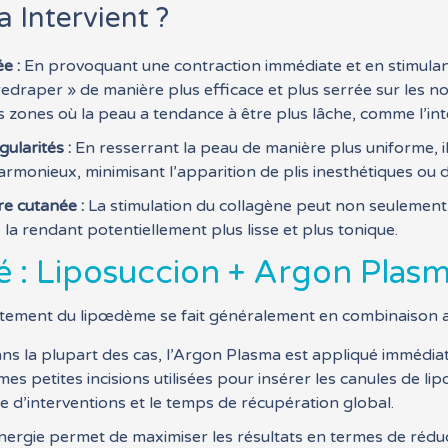
Intervient ?
e :
En provoquant une contraction immédiate et en stimulan
redraper » de manière plus efficace et plus serrée sur les n
 zones où la peau a tendance à être plus lâche, comme l’int
gularités :
En resserrant la peau de manière plus uniforme, il
armonieux, minimisant l’apparition de plis inesthétiques ou d
re cutanée :
La stimulation du collagène peut non seulement a
la rendant potentiellement plus lisse et plus tonique.
 : Liposuccion + Argon Plas
aitement du lipœdème se fait généralement en combinaison av
ns la plupart des cas, l’Argon Plasma est appliqué immédiat
s petites incisions utilisées pour insérer les canules de lip
 d’interventions et le temps de récupération global.
nergie permet de maximiser les résultats en termes de réduc