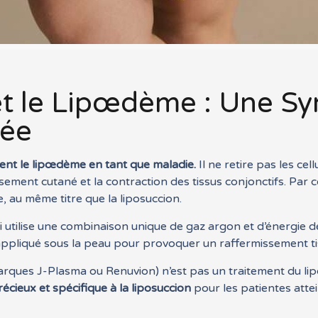
t le Lipœdème : Une Syn
née
ent le lipœdème en tant que maladie.
Il ne retire pas les c
sement cutané et la contraction des tissus conjonctifs. Par 
 au même titre que la liposuccion.
i utilise une combinaison unique de gaz argon et d’énergie 
appliqué sous la peau pour provoquer un raffermissement tis
ques J-Plasma ou Renuvion) n’est pas un traitement du lipœdè
cieux et spécifique à la liposuccion
pour les patientes atte