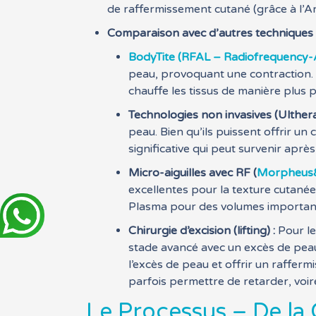
de raffermissement cutané (grâce à l’A
Comparaison avec d’autres techniques 
BodyTite (RFAL – Radiofrequency-A
peau, provoquant une contraction. B
chauffe les tissus de manière plus 
Technologies non invasives (Ulther
peau. Bien qu’ils puissent offrir un
significative qui peut survenir ap
Micro-aiguilles avec RF (
Morpheus
excellentes pour la texture cutanée
Plasma pour des volumes importan
Chirurgie d’excision (lifting) :
Pour le
stade avancé avec un excès de peau i
l’excès de peau et offrir un raffer
parfois permettre de retarder, voire
Le Processus – De la 