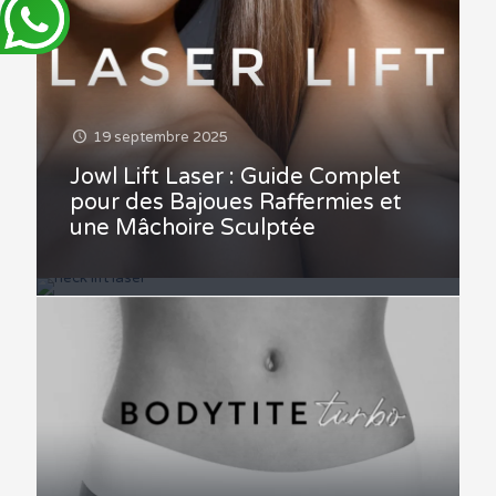
19 septembre 2025
19 septembre 2025
Jowl Lift Laser : Guide Complet
Adieu le Cou Relâché : Le Laser
pour des Bajoues Raffermies et
Neck Lift pour un
une Mâchoire Sculptée
Rajeunissement Ciblé