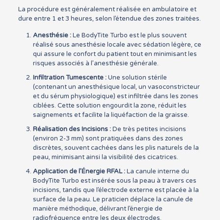
La procédure est généralement réalisée en ambulatoire et
dure entre 1 et 3 heures, selon l’étendue des zones traitées.
Anesthésie :
Le BodyTite Turbo est le plus souvent
réalisé sous anesthésie locale avec sédation légère, ce
qui assure le confort du patient tout en minimisant les
risques associés à l’anesthésie générale.
Infiltration Tumescente :
Une solution stérile
(contenant un anesthésique local, un vasoconstricteur
et du sérum physiologique) est infiltrée dans les zones
ciblées. Cette solution engourdit la zone, réduit les
saignements et facilite la liquéfaction de la graisse.
Réalisation des Incisions :
De très petites incisions
(environ 2-3 mm) sont pratiquées dans des zones
discrètes, souvent cachées dans les plis naturels de la
peau, minimisant ainsi la visibilité des cicatrices.
Application de l’Énergie RFAL :
La canule interne du
BodyTite Turbo est insérée sous la peau à travers ces
incisions, tandis que l’électrode externe est placée à la
surface de la peau. Le praticien déplace la canule de
manière méthodique, délivrant l’énergie de
radiofréquence entre les deux électrodes.