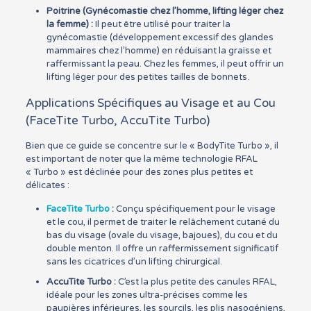
Poitrine (Gynécomastie chez l’homme, lifting léger chez
la femme) :
Il peut être utilisé pour traiter la
gynécomastie (développement excessif des glandes
mammaires chez l’homme) en réduisant la graisse et
raffermissant la peau. Chez les femmes, il peut offrir un
lifting léger pour des petites tailles de bonnets.
Applications Spécifiques au Visage et au Cou
(FaceTite Turbo, AccuTite Turbo)
Bien que ce guide se concentre sur le « BodyTite Turbo », il
est important de noter que la même technologie RFAL
« Turbo » est déclinée pour des zones plus petites et
délicates :
FaceTite Turbo
:
Conçu spécifiquement pour le visage
et le cou, il permet de traiter le relâchement cutané du
bas du visage (ovale du visage, bajoues), du cou et du
double menton. Il offre un raffermissement significatif
sans les cicatrices d’un lifting chirurgical.
AccuTite Turbo :
C’est la plus petite des canules RFAL,
idéale pour les zones ultra-précises comme les
paupières inférieures, les sourcils, les plis nasogéniens,