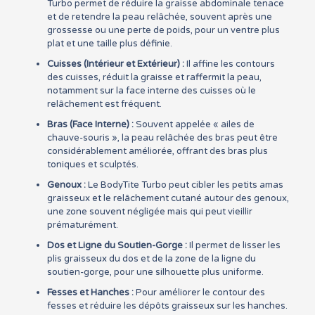
Turbo permet de réduire la graisse abdominale tenace
et de retendre la peau relâchée, souvent après une
grossesse ou une perte de poids, pour un ventre plus
plat et une taille plus définie.
Cuisses (Intérieur et Extérieur) :
Il affine les contours
des cuisses, réduit la graisse et raffermit la peau,
notamment sur la face interne des cuisses où le
relâchement est fréquent.
Bras (Face Interne) :
Souvent appelée « ailes de
chauve-souris », la peau relâchée des bras peut être
considérablement améliorée, offrant des bras plus
toniques et sculptés.
Genoux :
Le BodyTite Turbo peut cibler les petits amas
graisseux et le relâchement cutané autour des genoux,
une zone souvent négligée mais qui peut vieillir
prématurément.
Dos et Ligne du Soutien-Gorge :
Il permet de lisser les
plis graisseux du dos et de la zone de la ligne du
soutien-gorge, pour une silhouette plus uniforme.
Fesses et Hanches :
Pour améliorer le contour des
fesses et réduire les dépôts graisseux sur les hanches.