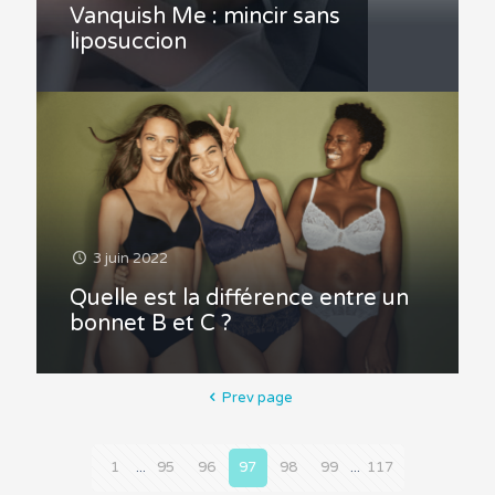
Vanquish Me : mincir sans
liposuccion
3 juin 2022
Quelle est la différence entre un
bonnet B et C ?
Prev page
1
...
95
96
97
98
99
...
117