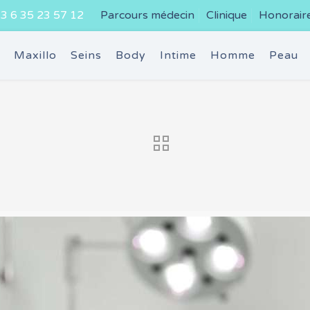
3 6 35 23 57 12
Parcours médecin
Clinique
Honorair
e
Maxillo
Seins
Body
Intime
Homme
Peau