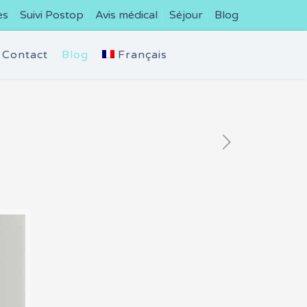
es
Suivi Postop
Avis médical
Séjour
Blog
Contact
Blog
Français