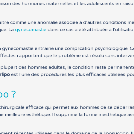
aison des hormones maternelles et les adolescents en rais
ître comme une anomalie associée à d’autres conditions médi
que. La
gynécomastie
dans ce cas a été attribuée à l’utilisat
la gynécomastie entraîne une complication psychologique. Ce
fectés rapportent que le problème est résolu sans intervent
 plupart des hommes adultes, la condition reste permanente 
rlipo
est l’une des procédures les plus efficaces utilisées pou
po ?
chirurgicale efficace qui permet aux hommes de se débarras
une meilleure esthétique. Il supprime la forme inesthétique as
ement récentes utilisées dans le domaine de la liposuccion. Il