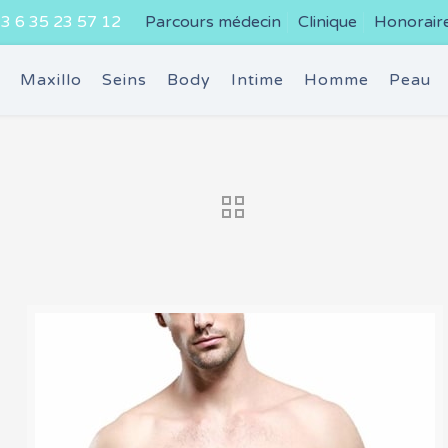
3 6 35 23 57 12
Parcours médecin
Clinique
Honorair
e
Maxillo
Seins
Body
Intime
Homme
Peau