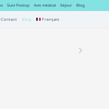
es
Suivi Postop
Avis médical
Séjour
Blog
Contact
Blog
Français