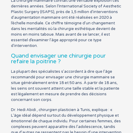
La chirurgie mammaire connaît une véritable explosion ces
dernières années. Selon l’International Society of Aesthetic
Plastic Surgery (ISAPS), près de 1,5 million d’interventions
d’augmentation mammaire ont été réalisées en 2020 à
l’échelle mondiale. Ce chiffre témoigne d’un changement
dans les mentalités où la chirurgie esthétique devient de
moins en moins taboue. Mais avant de se lancer, il est
essentiel d’examiner l’âge approprié pour ce type
d’intervention.
Quand envisager une chirurgie pour
refaire la poitrine ?
La plupart des spécialistes s’accordent à dire que l’âge
recommandé pour envisager une chirurgie mammaire se
situe généralement entre 18 et 50 ans. À partir de 18 ans,
les seins ont souvent atteint une taille stable et la patiente
est légalement en mesure de prendre des décisions
concernant son corps.
Dr. Hedi Abidi , chirurgien plasticien à Tunis, explique : «
L’âge idéal dépend surtout du développement physique et
émotionnel de chaque individu. Pour certaines femmes, des
complexes peuvent apparaître dès l’adolescence, tandis
que d’autres ne ressentent pas le besoin d’une intervention