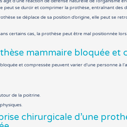
l s’agit d’une réaction de défense naturelle de l’organisme e
e peut se durcir et comprimer la prothèse, entraînant des d
rothèse se déplace de sa position d’origine, elle peut se re
ns certains cas, la prothèse peut être mal positionnée lors d
.
othèse mammaire bloquée et
oquée et compressée peuvent varier d’une personne à l’au
our de la poitrine.
s physiques.
prise chirurgicale d’une pro
ée