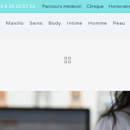
3 6 35 23 57 12
Parcours médecin
Clinique
Honorair
e
Maxillo
Seins
Body
Intime
Homme
Peau