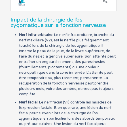
Impact de la chirurgie de l’os
zygomatique sur la fonction nerveuse
Nerf infra-orbitaire:
Le nerf infra-orbitaire, branche du
nerf maxillaire (V2), est le nerf le plus fréquemment
touché lors de la chirurgie de l’os zygomatique. Il
innerve la peau de la joue, de la lèvre supérieure, de
l’aile du nez et la gencive supérieure. Son atteinte peut
entraîner un engourdissement, des paresthésies
(fourmillements, picotements) ou une douleur
neuropathique dans la zone innervée. L’atteinte peut
être temporaire ou, plus rarement, permanente. La
récupération de la fonction nerveuse peut prendre
plusieurs mois, voire des années, et n’est pas toujours
complète.
Nerf facial:
Le nerf facial (VII) contrôle les muscles de
l’expression faciale. Bien que rare, une lésion du nerf
facial peut survenir lors de la chirurgie de l’os
zygomatique, en particulier lors des abords temporaux
ou pré-auriculaires. Une lésion du nerf facial peut