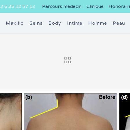
3 6 35 23 57 12
Parcours médecin
Clinique
Honorair
e
Maxillo
Seins
Body
Intime
Homme
Peau