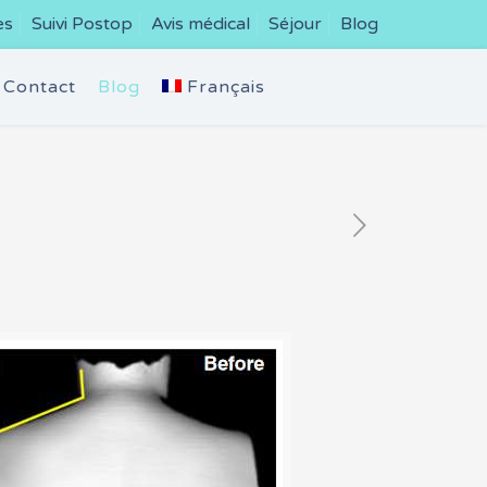
es
Suivi Postop
Avis médical
Séjour
Blog
Contact
Blog
Français