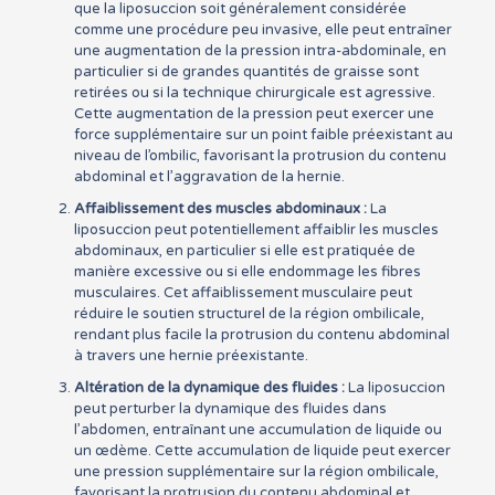
que la liposuccion soit généralement considérée
comme une procédure peu invasive, elle peut entraîner
une augmentation de la pression intra-abdominale, en
particulier si de grandes quantités de graisse sont
retirées ou si la technique chirurgicale est agressive.
Cette augmentation de la pression peut exercer une
force supplémentaire sur un point faible préexistant au
niveau de l’ombilic, favorisant la protrusion du contenu
abdominal et l’aggravation de la hernie.
Affaiblissement des muscles abdominaux :
La
liposuccion peut potentiellement affaiblir les muscles
abdominaux, en particulier si elle est pratiquée de
manière excessive ou si elle endommage les fibres
musculaires. Cet affaiblissement musculaire peut
réduire le soutien structurel de la région ombilicale,
rendant plus facile la protrusion du contenu abdominal
à travers une hernie préexistante.
Altération de la dynamique des fluides :
La liposuccion
peut perturber la dynamique des fluides dans
l’abdomen, entraînant une accumulation de liquide ou
un œdème. Cette accumulation de liquide peut exercer
une pression supplémentaire sur la région ombilicale,
favorisant la protrusion du contenu abdominal et