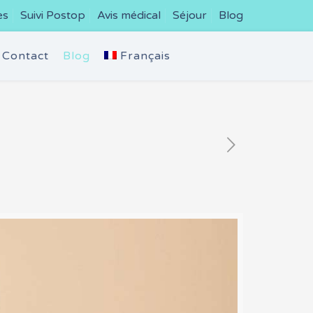
es
Suivi Postop
Avis médical
Séjour
Blog
Contact
Blog
Français