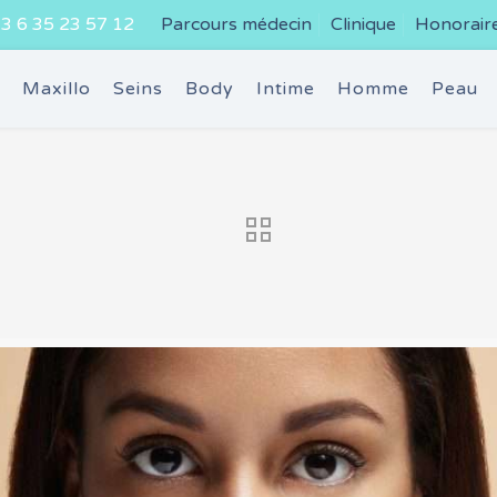
3 6 35 23 57 12
Parcours médecin
Clinique
Honorair
e
Maxillo
Seins
Body
Intime
Homme
Peau