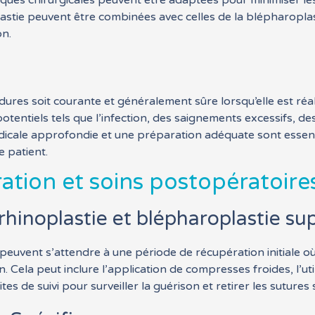
ques chirurgicales peuvent être adaptées pour minimiser les 
plastie peuvent être combinées avec celles de la blépharopl
on.
res soit courante et généralement sûre lorsqu’elle est réali
potentiels tels que l’infection, des saignements excessifs, d
édicale approfondie et une préparation adéquate sont essent
 patient.
ation et soins postopératoire
hinoplastie et blépharoplastie su
euvent s’attendre à une période de récupération initiale où i
. Cela peut inclure l’application de compresses froides, l’u
ites de suivi pour surveiller la guérison et retirer les sutures 