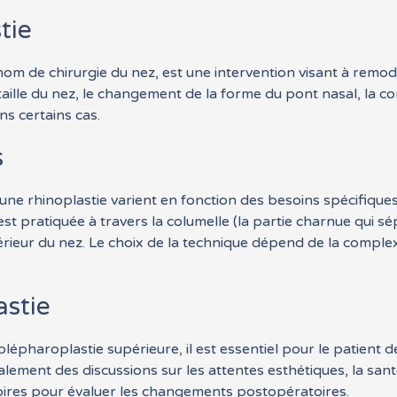
tie
om de chirurgie du nez, est une intervention visant à remode
 taille du nez, le changement de la forme du pont nasal, la c
ns certains cas.
s
d’une rhinoplastie varient en fonction des besoins spécifique
est pratiquée à travers la columelle (la partie charnue qui sé
ntérieur du nez. Le choix de la technique dépend de la comple
astie
épharoplastie supérieure, il est essentiel pour le patient 
lement des discussions sur les attentes esthétiques, la san
ires pour évaluer les changements postopératoires.