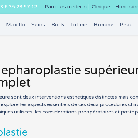
3 6 35 23 57 12
Parcours médecin
Clinique
Honorair
e
Maxillo
Seins
Body
Intime
Homme
Peau
blepharoplastie supérie
mplet
ieure sont deux interventions esthétiques distinctes mais co
 explore les aspects essentiels de ces deux procédures chir
niques utilisées, les considérations préopératoires et postop
lastie