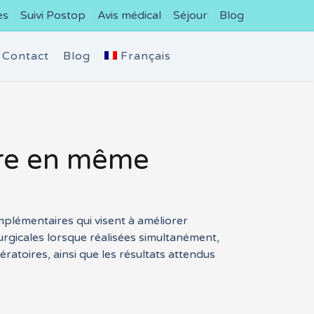
es
Suivi Postop
Avis médical
Séjour
Blog
Contact
Blog
Français
ure en même
mplémentaires qui visent à améliorer
urgicales lorsque réalisées simultanément,
ératoires, ainsi que les résultats attendus