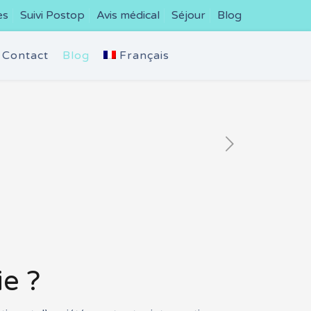
es
Suivi Postop
Avis médical
Séjour
Blog
Contact
Blog
Français
e ?