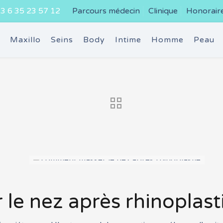
3 6 35 23 57 12
Parcours médecin
Clinique
Honorair
e
Maxillo
Seins
Body
Intime
Homme
Peau
e nez après rhinoplasti