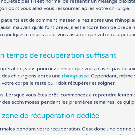
inquiétez pas ! Il est normal de ressentir un mélange d’excita
on dont vous allez vous ressourcer après votre chirurgie.
s patients est de comment masser le nez après une rhinoplas
aussi mauvais qu’ils l’ont prévu, il est encore bon de prépa
ici quelques conseils pour vous assurer que votre récupérati
un temps de récupération suffisant
écupération, vous pourriez penser que vous n’avez pas bes
 des chirurgiens après une
rhinoplastie
. Cependant, même s
 votre corps le reste qu’il doit récupérer et soigner.
s. Lorsque vous êtes prêt, commencez à reprendre lentement
 des ecchymoses pendant les premières semaines, ce qui peut
e zone de récupération dédiée
rmales pendant votre récupération. C’est donc une bonne id