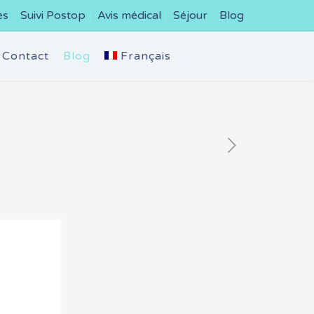
es
Suivi Postop
Avis médical
Séjour
Blog
Contact
Blog
Français