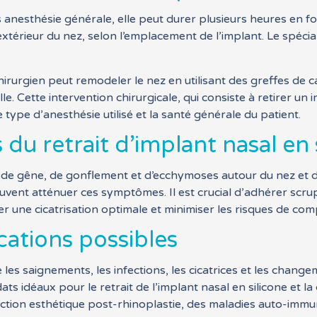
 anesthésie générale, elle peut durer plusieurs heures en fo
l’extérieur du nez, selon l’emplacement de l’implant. Le spécial
e chirurgien peut remodeler le nez en utilisant des greffes de
e. Cette intervention chirurgicale, qui consiste à retirer un 
le type d’anesthésie utilisé et la santé générale du patient.
 du retrait d’implant nasal en 
 de gêne, de gonflement et d’ecchymoses autour du nez et d
uvent atténuer ces symptômes. Il est crucial d’adhérer sc
r une cicatrisation optimale et minimiser les risques de comp
cations possibles
ue les saignements, les infections, les cicatrices et les chang
dats idéaux pour le retrait de l’implant nasal en silicone et l
action esthétique post-rhinoplastie, des maladies auto-imm