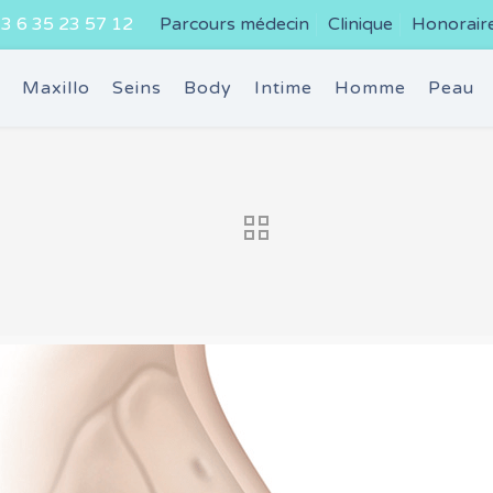
3 6 35 23 57 12
Parcours médecin
Clinique
Honorair
e
Maxillo
Seins
Body
Intime
Homme
Peau