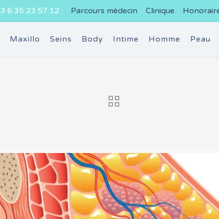
3 6 35 23 57 12
Parcours médecin
Clinique
Honorair
e
Maxillo
Seins
Body
Intime
Homme
Peau