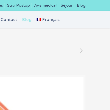
es
Suivi Postop
Avis médical
Séjour
Blog
Contact
Blog
Français