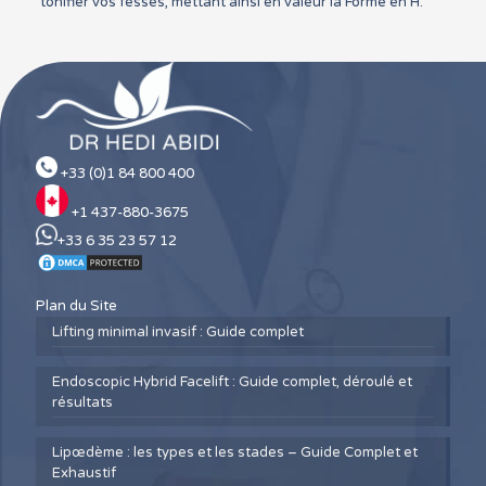
tonifier vos fesses, mettant ainsi en valeur la Forme en H.
+33 (0)1 84 800 400
+1 437-880-3675
+33 6 35 23 57 12
Plan du Site
Lifting minimal invasif : Guide complet
Endoscopic Hybrid Facelift : Guide complet, déroulé et
résultats
Lipœdème : les types et les stades – Guide Complet et
Exhaustif