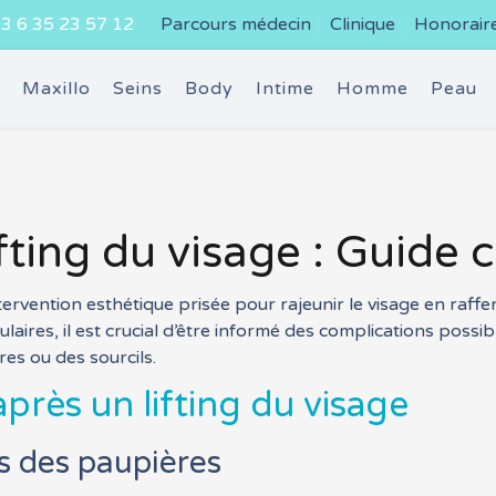
3 6 35 23 57 12
Parcours médecin
Clinique
Honorair
e
Maxillo
Seins
Body
Intime
Homme
Peau
ifting du visage : Guide
intervention esthétique prisée pour rajeunir le visage en raffe
laires, il est crucial d’être informé des complications possib
es ou des sourcils.
près un lifting du visage
s des paupières