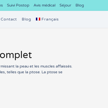
es
Suivi Postop
Avis médical
Séjour
Blog
Contact
Blog
Français
 complet
rmissant la peau et les muscles affaissés.
les, telles que la ptose. La ptose se