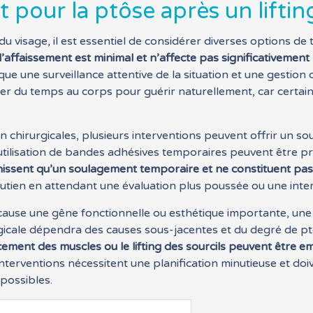
 pour la ptôse après un liftin
u visage, il est essentiel de considérer diverses options de 
l’affaissement est minimal et n’affecte pas significativement 
que une surveillance attentive de la situation et une gestion 
isser du temps au corps pour guérir naturellement, car cert
n chirurgicales, plusieurs interventions peuvent offrir un 
l’utilisation de bandes adhésives temporaires peuvent être 
issent qu’un soulagement temporaire et ne constituent pas
tien en attendant une évaluation plus poussée ou une interv
cause une gêne fonctionnelle ou esthétique importante, une 
rgicale dépendra des causes sous-jacentes et du degré de p
ement des muscles ou le lifting des sourcils peuvent être e
nterventions nécessitent une planification minutieuse et doi
 possibles.