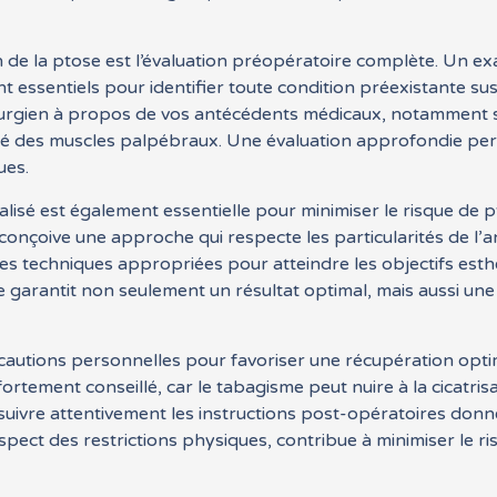
 de la ptose est l’évaluation préopératoire complète. Un ex
nt essentiels pour identifier toute condition préexistante s
gien à propos de vos antécédents médicaux, notamment si 
ité des muscles palpébraux. Une évaluation approfondie per
ues.
alisé est également essentielle pour minimiser le risque de
n conçoive une approche qui respecte les particularités de l’
 les techniques appropriées pour atteindre les objectifs esth
 garantit non seulement un résultat optimal, mais aussi une
cautions personnelles pour favoriser une récupération opti
ortement conseillé, car le tabagisme peut nuire à la cicatrisa
suivre attentivement les instructions post-opératoires donné
espect des restrictions physiques, contribue à minimiser le r