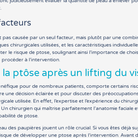
donc judicieusement évaluer la quantité de peau à enlever pou
.
facteurs
est pas causée par un seul facteur, mais plutôt par une comb
ues chirurgicales utilisées, et les caractéristiques individue
ter le risque de ptose, soulignant ainsi l’importance de choi
procéder à l’intervention.
la ptôse après un lifting du v
e bénéfique pour de nombreux patients, comporte certains ri
re une décision éclairée et pour discuter des préoccupations
gicale utilisée. En effet, l’expertise et l’expérience du chir
s. Un chirurgien qui maîtrise parfaitement l’anatomie faciale
babilité de ptose.
eau des paupières jouent un rôle crucial. Si vous êtes déjà su
sque de développer une ptose après l’intervention. Avant de 