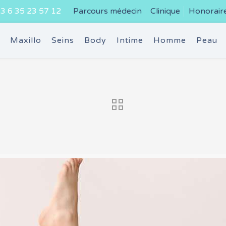
3 6 35 23 57 12
Parcours médecin
Clinique
Honorair
e
Maxillo
Seins
Body
Intime
Homme
Peau