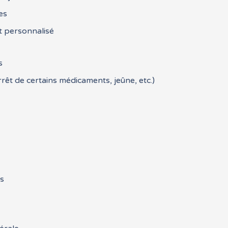
es
t personnalisé
s
rrêt de certains médicaments, jeûne, etc.)
ns