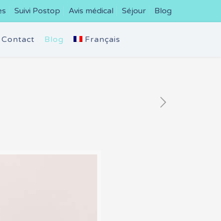
es
Suivi Postop
Avis médical
Séjour
Blog
Contact
Blog
Français