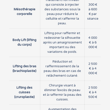
Traitement non invasif
qui consiste à injecter
300 €
Mésothérapie
des substances sous la
à 600
corporelle
peau pour réduire la
€ par
cellulite et raffermir la
séance
peau.
Lifting pour raffermir et
redessiner la silhouette
4 000
Body Lift (lifting
après un amaigrissement
€ à 6
du corps)
important ou des
000 €
variations de poids.
Réduction et
2 500
Lifting des bras
raffermissement de la
€ à 4
(brachioplastie)
peau des bras en cas de
000 €
relâchement cutané.
Chirurgie visant à
Lifting des
2 500
éliminer l’excès de peau
cuisses
€ à 4
et à raffermir la peau des
(cruroplastie)
500 €
cuisses.
Augmentation des