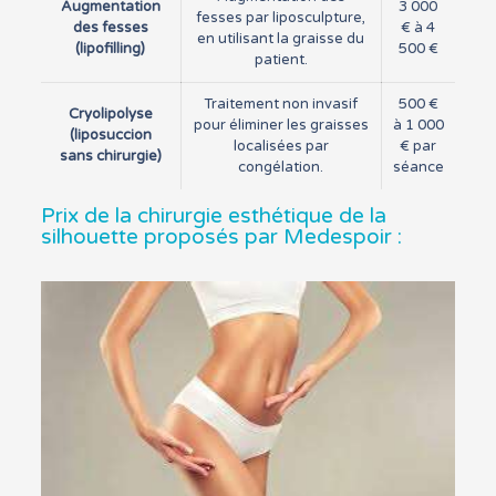
Augmentation
3 000
fesses par liposculpture,
des fesses
€ à 4
en utilisant la graisse du
(lipofilling)
500 €
patient.
Traitement non invasif
500 €
Cryolipolyse
pour éliminer les graisses
à 1 000
(liposuccion
localisées par
€ par
sans chirurgie)
congélation.
séance
Prix de la chirurgie esthétique de la
silhouette proposés par Medespoir :