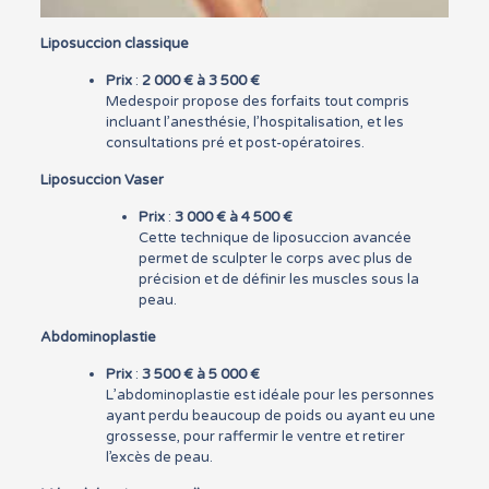
Liposuccion classique
Prix
:
2 000 € à 3 500 €
Medespoir propose des forfaits tout compris
incluant l’anesthésie, l’hospitalisation, et les
consultations pré et post-opératoires.
Liposuccion Vaser
Prix
:
3 000 € à 4 500 €
Cette technique de liposuccion avancée
permet de sculpter le corps avec plus de
précision et de définir les muscles sous la
peau.
Abdominoplastie
Prix
:
3 500 € à 5 000 €
L’abdominoplastie est idéale pour les personnes
ayant perdu beaucoup de poids ou ayant eu une
grossesse, pour raffermir le ventre et retirer
l’excès de peau.