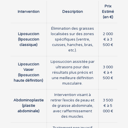
Prix
Intervention
Description
Estimé
(en €)
Élimination des graisses
Liposuccion
localisées sur des zones
2 000
(liposuccion
spécifiques (ventre,
€ à 3
classique)
cuisses, hanches, bras,
500 €
etc.).
Liposuccion assistée par
Liposuccion
ultrasons pour des
3 000
Vaser
résultats plus précis et
€ à 4
(liposuccion
une meilleure définition
500 €
haute définition)
musculaire.
Intervention visant à
Abdominoplastie
retirer l’excès de peau et
3 500
(plastie
de graisse abdominale,
€ à 5
abdominale)
avec raffermissement
000 €
des muscles.