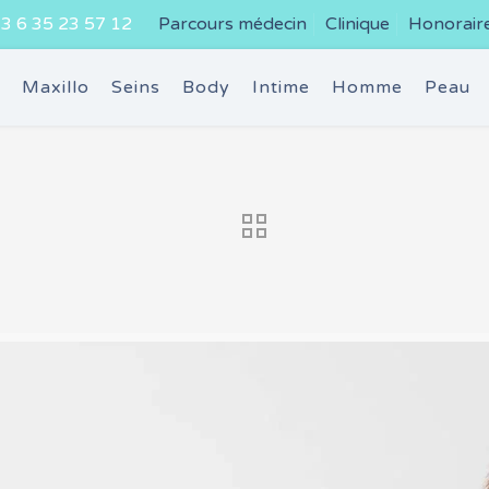
3 6 35 23 57 12
Parcours médecin
Clinique
Honorair
e
Maxillo
Seins
Body
Intime
Homme
Peau