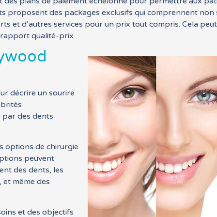
t des plans de paiement échelonné pour permettre aux patie
ents proposent des packages exclusifs qui comprennent non 
erts et d’autres services pour un prix tout compris. Cela peu
 rapport qualité-prix.
llywood
ur décrire un sourire
ébrités
é par des dents
s options de chirurgie
options peuvent
ent des dents, les
s, et même des
ins et des objectifs