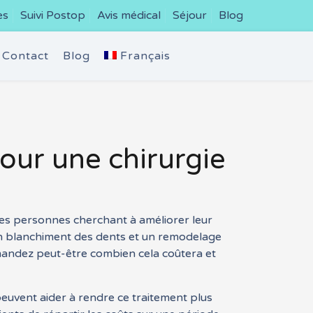
es
Suivi Postop
Avis médical
Séjour
Blog
Contact
Blog
Français
pour une chirurgie
ses personnes cherchant à améliorer leur
un blanchiment des dents et un remodelage
emandez peut-être combien cela coûtera et
peuvent aider à rendre ce traitement plus