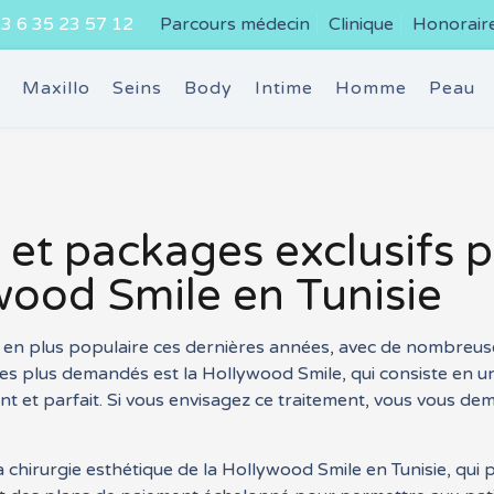
3 6 35 23 57 12
Parcours médecin
Clinique
Honorair
e
Maxillo
Seins
Body
Intime
Homme
Peau
 et packages exclusifs 
wood Smile en Tunisie
s en plus populaire ces dernières années, avec de nombreu
les plus demandés est la Hollywood Smile, qui consiste en 
nt et parfait. Si vous envisagez ce traitement, vous vous d
a chirurgie esthétique de la Hollywood Smile en Tunisie, qui 