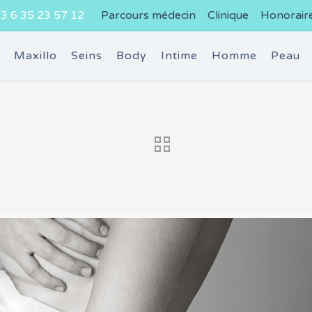
3 6 35 23 57 12
Parcours médecin
Clinique
Honorair
e
Maxillo
Seins
Body
Intime
Homme
Peau