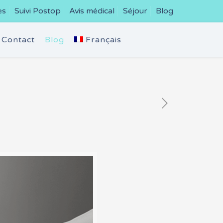
es
Suivi Postop
Avis médical
Séjour
Blog
Contact
Blog
Français