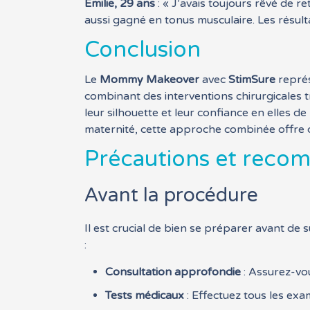
Émilie, 29 ans
: « J’avais toujours rêvé de r
aussi gagné en tonus musculaire. Les résult
Conclusion
Le
Mommy Makeover
avec
StimSure
représ
combinant des interventions chirurgicales 
leur silhouette et leur confiance en elles d
maternité, cette approche combinée offre d
Précautions et reco
Avant la procédure
Il est crucial de bien se préparer avant d
:
Consultation approfondie
: Assurez-vou
Tests médicaux
: Effectuez tous les ex