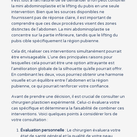
Il est tout à fait naturel de se demander si l’on peut combiner
la mini abdominoplastie et le lifting du pubis en une seule
intervention. Bien que les sources disponibles ne
fournissent pas de réponse claire, il est important de
comprendre que ces deux procédures visent des zones
distinctes de l’abdomen. La mini abdominoplastie se
concentre sur la partie inférieure, tandis que le lifting du
pubis cible spécifiquement la région pubienne.
Cela dit, réaliser ces interventions simultanément pourrait
être envisageable. L’une des principales raisons pour
lesquelles cela pourrait être une option attrayante est
l’amélioration globale de la silhouette qu’elle pourrait offrir.
En combinant les deux, vous pourriez obtenir une harmonie
visuelle et un équilibre entre l’abdomen et la région
pubienne, ce qui pourrait renforcer votre confiance.
Avant de prendre une décision, il est crucial de consulter un
chirurgien plasticien expérimenté. Celui-ci évaluera votre
cas spécifique et déterminera la faisabilité de combiner ces
interventions. Voici quelques points à considérer lors de
votre consultation :
Évaluation personnelle
: Le chirurgien évaluera votre
état de santé général et la qualité de votre peau.