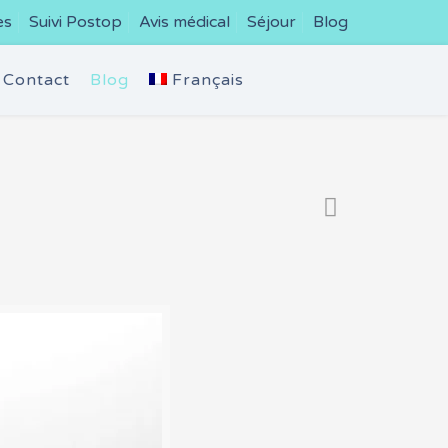
es
Suivi Postop
Avis médical
Séjour
Blog
Contact
Blog
Français