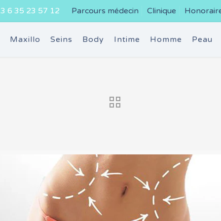
3 6 35 23 57 12
Parcours médecin
Clinique
Honorair
e
Maxillo
Seins
Body
Intime
Homme
Peau