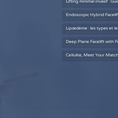
Lifting minimal invasif : G
Endoscopic Hybrid Facelift
Lipœdème : les types et l
Deep Plane Facelift with F
Cellulite, Meet Your Matc