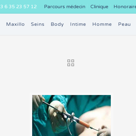
3 6 35 23 57 12
Parcours médecin
Clinique
Honorair
e
Maxillo
Seins
Body
Intime
Homme
Peau