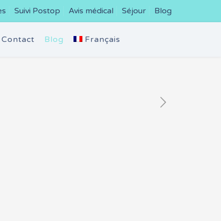
es
Suivi Postop
Avis médical
Séjour
Blog
Contact
Blog
Français