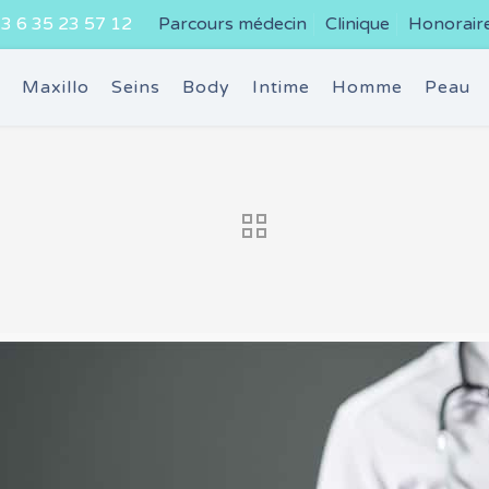
3 6 35 23 57 12
Parcours médecin
Clinique
Honorair
e
Maxillo
Seins
Body
Intime
Homme
Peau