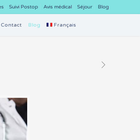
es
Suivi Postop
Avis médical
Séjour
Blog
Contact
Blog
Français