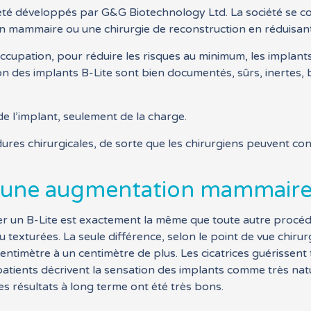
té développés par G&G Biotechnology Ltd. La société se cons
 mammaire ou une chirurgie de reconstruction en réduisan
occupation, pour réduire les risques au minimum, les implants
ion des implants B-Lite sont bien documentés, sûrs, inertes,
e l’implant, seulement de la charge.
ures chirurgicales, de sorte que les chirurgiens peuvent cont
 une augmentation mammaire 
rer un B-Lite est exactement la même que toute autre procé
ou texturées. La seule différence, selon le point de vue chirur
ntimètre à un centimètre de plus. Les cicatrices guérissent 
patients décrivent la sensation des implants comme très nature
es résultats à long terme ont été très bons.