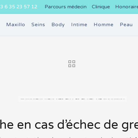
3 6 35 23 57 12
Parcours médecin
Clinique
Honorair
e
Maxillo
Seins
Body
Intime
Homme
Peau
he en cas d’échec de gre