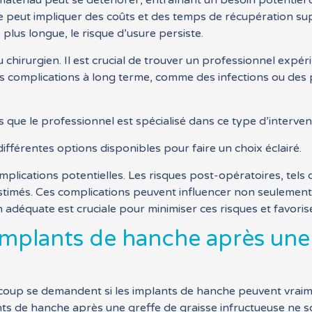
matériau peut se détériorer, entraînant un besoin potentiel 
re peut impliquer des coûts et des temps de récupération su
plus longue, le risque d’usure persiste.
u chirurgien. Il est crucial de trouver un professionnel exp
s complications à long terme, comme des infections ou des 
 que le professionnel est spécialisé dans ce type d’interven
ifférentes options disponibles pour faire un choix éclairé.
plications potentielles. Les risques post-opératoires, tels qu
stimés. Ces complications peuvent influencer non seulement la
n adéquate est cruciale pour minimiser ces risques et favori
implants de hanche après une 
oup se demandent si les implants de hanche peuvent vraimen
ants de hanche après une greffe de graisse infructueuse ne 