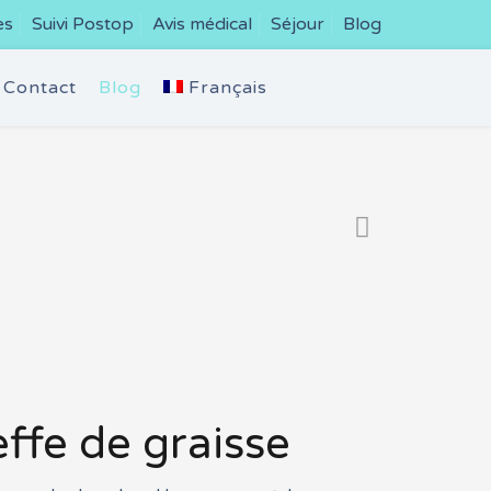
es
Suivi Postop
Avis médical
Séjour
Blog
Contact
Blog
Français
ffe de graisse