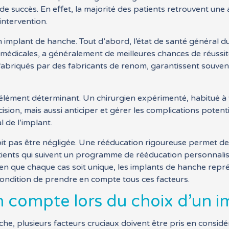
de succès. En effet, la majorité des patients retrouvent une 
’intervention.
n implant de hanche. Tout d’abord, l’état de santé général du
édicales, a généralement de meilleures chances de réussite. D
, fabriqués par des fabricants de renom, garantissent souve
 élément déterminant. Un chirurgien expérimenté, habitué à
ision, mais aussi anticiper et gérer les complications potent
l de l’implant.
oit pas être négligée. Une rééducation rigoureuse permet de 
atients qui suivent un programme de rééducation personnali
bien que chaque cas soit unique, les implants de hanche re
condition de prendre en compte tous ces facteurs.
n compte lors du choix d’un 
nche, plusieurs facteurs cruciaux doivent être pris en consid