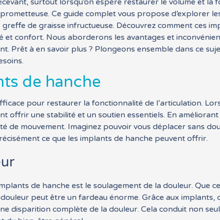
décevant, surtout lorsqu’on espère restaurer le volume et l
 prometteuse. Ce guide complet vous propose d’explorer les
e greffe de graisse infructueuse. Découvrez comment ces im
ité et confort. Nous aborderons les avantages et inconvénients
lant. Prêt à en savoir plus ? Plongeons ensemble dans ce suje
esoins.
nts de hanche
icace pour restaurer la fonctionnalité de l’articulation. Lo
t offrir une stabilité et un soutien essentiels. En amélioran
té de mouvement. Imaginez pouvoir vous déplacer sans douleur
 précisément ce que les implants de hanche peuvent offrir.
eur
mplants de hanche est le soulagement de la douleur. Que ce 
ouleur peut être un fardeau énorme. Grâce aux implants, 
e une disparition complète de la douleur. Cela conduit non seu