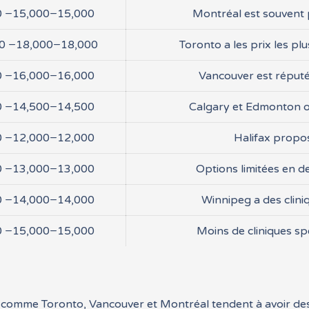
0
−15,000
−
15
,
000
Montréal est souvent p
00
−18,000
−
18
,
000
Toronto a les prix les pl
0
−16,000
−
16
,
000
Vancouver est réputé 
0
−14,500
−
14
,
500
Calgary et Edmonton o
0
−12,000
−
12
,
000
Halifax propos
0
−13,000
−
13
,
000
Options limitées en d
0
−14,000
−
14
,
000
Winnipeg a des clini
0
−15,000
−
15
,
000
Moins de cliniques sp
s comme Toronto, Vancouver et Montréal tendent à avoir des