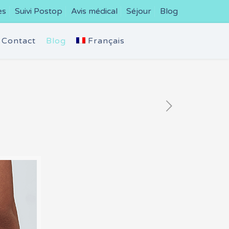
es
Suivi Postop
Avis médical
Séjour
Blog
Contact
Blog
Français