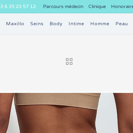
3 6 35 23 57 12
Parcours médecin
Clinique
Honorair
e
Maxillo
Seins
Body
Intime
Homme
Peau