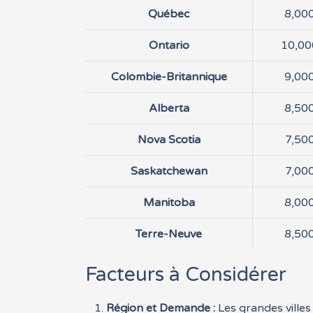
Québec
8,00
Ontario
10,0
Colombie-Britannique
9,00
Alberta
8,50
Nova Scotia
7,50
Saskatchewan
7,00
Manitoba
8,00
Terre-Neuve
8,50
Facteurs à Considérer
Région et Demande :
Les grandes ville