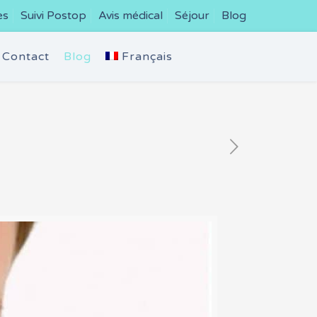
es
Suivi Postop
Avis médical
Séjour
Blog
Contact
Blog
Français