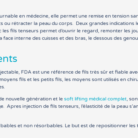
ournable en médecine, elle permet une remise en tension sa
its ou rétracter la peau du corps. Deux grandes indications le
 les fils tenseurs permet d’ouvrir le regard, remonter les jou
la face interne des cuisses et des bras, le dessous des genou
ents
njectable, FDA est une référence de fils très sûr et fiable a
oyens fils et les petits fils, les moyens sont utilisés en chi
es.
de nouvelle génération et le
soft lifting médical complet
, so
. Apres injection de fils tenseurs, l’élasticité de la peau s’
orbables et non résorbables. Le but est de repositionner les 