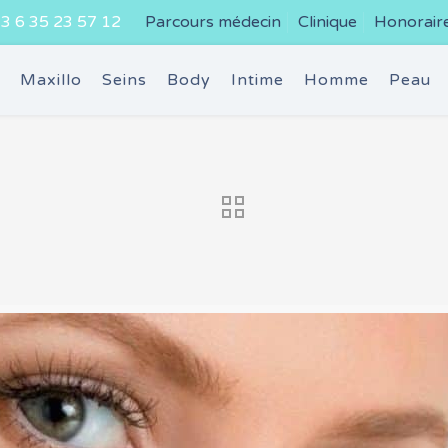
3 6 35 23 57 12
Parcours médecin
Clinique
Honorair
e
Maxillo
Seins
Body
Intime
Homme
Peau